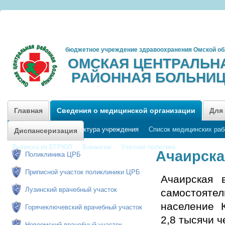
бюджетное учреждение здравоохранения Омской об
ОМСКАЯ ЦЕНТРАЛЬН
РАЙОННАЯ БОЛЬНИ
Главная
Сведения о медицинской организации
Для
График приема
Структура учреждения
Список медицинских раб
Диспансеризация
Выписка из ЕГРЮЛ
Вакансии
Учетная политика
Ачаирска
Поликлиника ЦРБ
Приписной участок поликлиники ЦРБ
Ачаирская 
Лузинский врачебный участок
самостояте
население 
Горячеключевский врачебный участок
2,8 тысячи ч
Новоомский врачебный участок