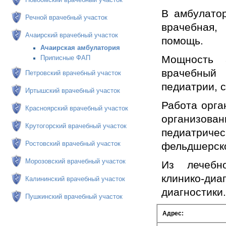
В амбулатор
Речной врачебный участок
врачебная,
Ачаирский врачебный участок
помощь.
Ачаирская амбулатория
Мощность 
Приписные ФАП
врачебный 
Петровский врачебный участок
педиатрии, 
Иртышский врачебный участок
Работа орга
Красноярский врачебный участок
организован
Крутогорский врачебный участок
педиатрич
Ростовский врачебный участок
фельдшерско
Морозовский врачебный участок
Из лечебно
клинико-диа
Калининский врачебный участок
диагностики
Пушкинский врачебный участок
Адрес: