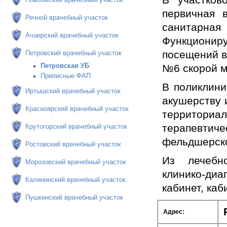
первичная 
Речной врачебный участок
санитарна
Ачаирский врачебный участок
Функциони
посещений в 
Петровский врачебный участок
Петровская УБ
№6 скорой м
Приписные ФАП
В поликлини
Иртышский врачебный участок
акушерству 
Красноярский врачебный участок
территори
терапевтич
Крутогорский врачебный участок
фельдшерско
Ростовский врачебный участок
Из лечебно
Морозовский врачебный участок
клинико-ди
Калининский врачебный участок
кабинет, ка
Пушкинский врачебный участок
Адрес: