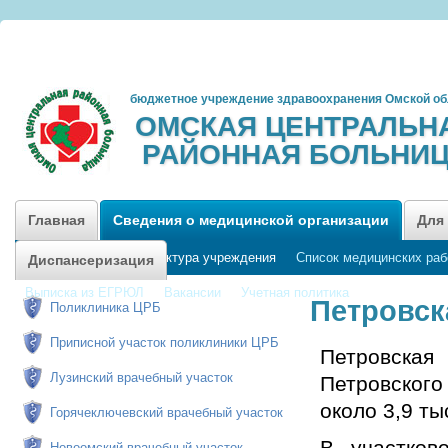
бюджетное учреждение здравоохранения Омской об
ОМСКАЯ ЦЕНТРАЛЬН
РАЙОННАЯ БОЛЬНИ
Главная
Сведения о медицинской организации
Для
График приема
Структура учреждения
Список медицинских раб
Диспансеризация
Выписка из ЕГРЮЛ
Вакансии
Учетная политика
Петровск
Поликлиника ЦРБ
Приписной участок поликлиники ЦРБ
Петровска
Лузинский врачебный участок
Петровског
около 3,9 ты
Горячеключевский врачебный участок
В участков
Новоомский врачебный участок